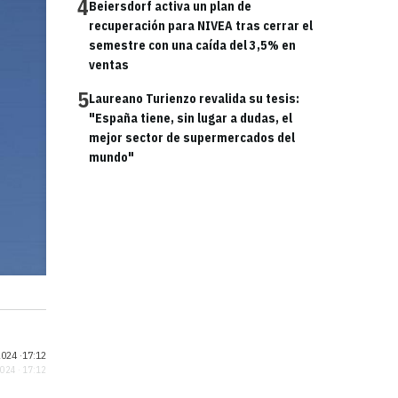
4
Beiersdorf activa un plan de
recuperación para NIVEA tras cerrar el
semestre con una caída del 3,5% en
ventas
5
Laureano Turienzo revalida su tesis:
"España tiene, sin lugar a dudas, el
mejor sector de supermercados del
mundo"
024 ·
17:12
2024 · 17:12