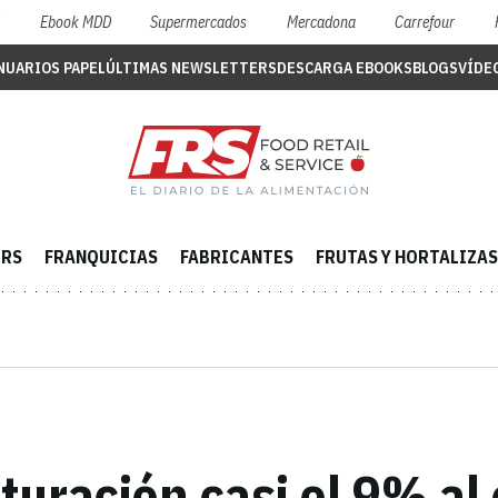
S
Ebook MDD
Supermercados
Mercadona
Carrefour
NUARIOS PAPEL
ÚLTIMAS NEWSLETTERS
DESCARGA EBOOKS
BLOGS
VÍDE
ERS
FRANQUICIAS
FABRICANTES
FRUTAS Y HORTALIZAS
turación casi el 9% al 