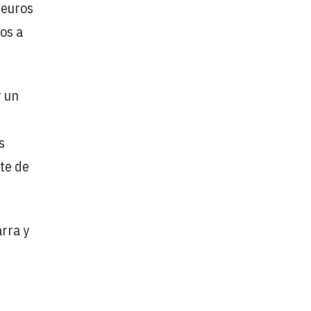
 euros
os a
r un
s
te de
rra y