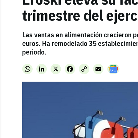
trimestre del ejer
Las ventas en alimentación crecieron 
euros. Ha remodelado 35 establecimie
periodo.
WhatsApp
LinkedIn
X
Facebook
Copy
Email
Link