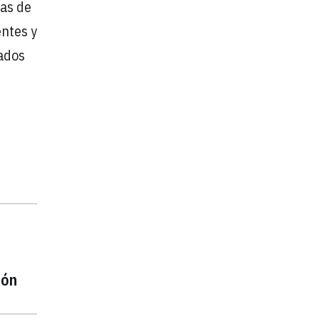
das de
entes y
eados
ión