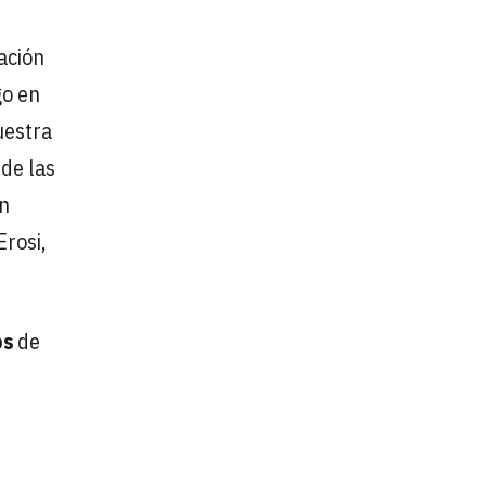
ación
go en
uestra
 de las
un
Erosi,
os
de