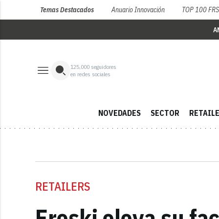
Temas Destacados
Anuario Innovación
TOP 100 FR
A
125,000
seguidores
en redes sociales
NOVEDADES
SECTOR
RETAIL
RETAILERS
Eroski eleva su fac