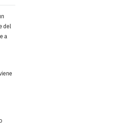
un
e del
e a
l
viene
o