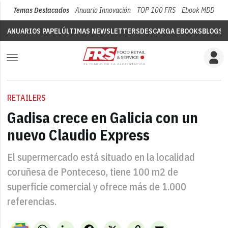
Temas Destacados
Anuario Innovación
TOP 100 FRS
Ebook MDD
Su
ANUARIOS PAPEL
ÚLTIMAS NEWSLETTERS
DESCARGA EBOOKS
BLOGS
V
RETAILERS
Gadisa crece en Galicia con un
nuevo Claudio Express
El supermercado está situado en la localidad
coruñesa de Ponteceso, tiene 100 m2 de
superficie comercial y ofrece más de 1.000
referencias.
WhatsApp
LinkedIn
Facebook
X
Copy
Email