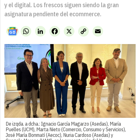
y el digital. Los frescos siguen siendo la gran
asignatura pendiente del ecommerce.
WhatsApp
LinkedIn
Facebook
X
Copy
Email
Link
De izqda. a dcha.: Ignacio García Magarzo (Asedas), María
Puelles (UCM), Marta Nieto (Comercio, Consumo y Servicios),
José María Bonmatí (Aecoc), Nuria Cardoso (Asedas) y