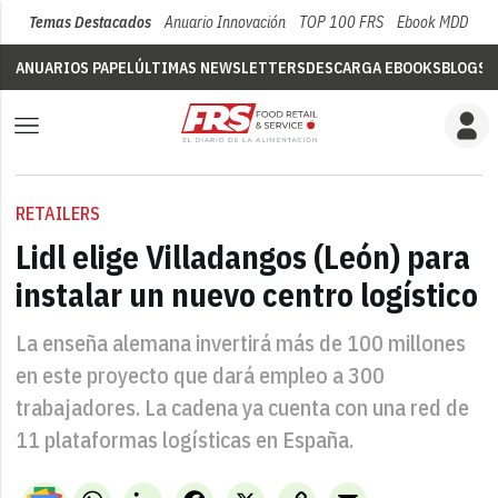
Temas Destacados
Anuario Innovación
TOP 100 FRS
Ebook MDD
Su
ANUARIOS PAPEL
ÚLTIMAS NEWSLETTERS
DESCARGA EBOOKS
BLOGS
V
RETAILERS
Lidl elige Villadangos (León) para
instalar un nuevo centro logístico
La enseña alemana invertirá más de 100 millones
en este proyecto que dará empleo a 300
trabajadores. La cadena ya cuenta con una red de
11 plataformas logísticas en España.
WhatsApp
LinkedIn
Facebook
X
Copy
Email