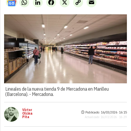
WhatsApp
LinkedIn
Facebook
X
Copy
Email
Link
Lineales de la nueva tienda 9 de Mercadona en Manlleu
(Barcelona). -
Mercadona.
Víctor
Publicado: 16/03/2026 ·
16:15
Olcina
Pita
Actualizado: 16/03/2026 · 16:29