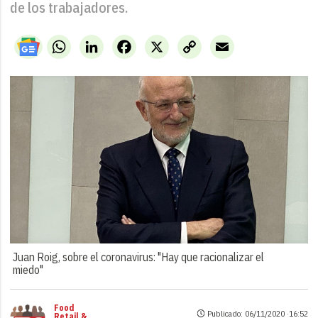
de los trabajadores.
WhatsApp
LinkedIn
Facebook
X
Copy
Email
Link
Juan Roig, sobre el coronavirus: "Hay que racionalizar el
miedo"
Food
Publicado: 06/11/2020 ·
16:52
Retail &