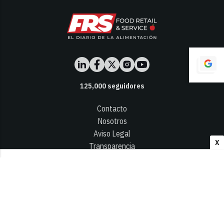
125,000
seguidores
Contacto
Nosotros
Aviso Legal
X
Transparencia
Términos y Condiciones
Privacidad - Cookies
© 2026
Infocap Media Group, S.L.
Desarrollado por OA Cloud