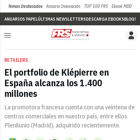
Temas Destacados
Anuario Innovación
TOP 100 FRS
Ebook MDD
Su
ANUARIOS PAPEL
ÚLTIMAS NEWSLETTERS
DESCARGA EBOOKS
BLOGS
V
RETAILERS
El portfolio de Klépierre en
España alcanza los 1.400
millones
La promotora francesa cuenta con una veintena de
centros comerciales en nuestro país, entre ellos
Plenilunio (Madrid), adquirido recientemente.