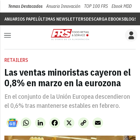
Temas Destacados
Anuario Innovación
TOP 100 FRS
Ebook MDD
Su
ANUARIOS PAPEL
ÚLTIMAS NEWSLETTERS
DESCARGA EBOOKS
BLOGS
V
RETAILERS
Las ventas minoristas cayeron el
0,8% en marzo en la eurozona
En el conjunto de la Unión Europea descendieron
el 0,6% tras mantenerse estables en febrero.
WhatsApp
LinkedIn
Facebook
X
Copy
Email
Link