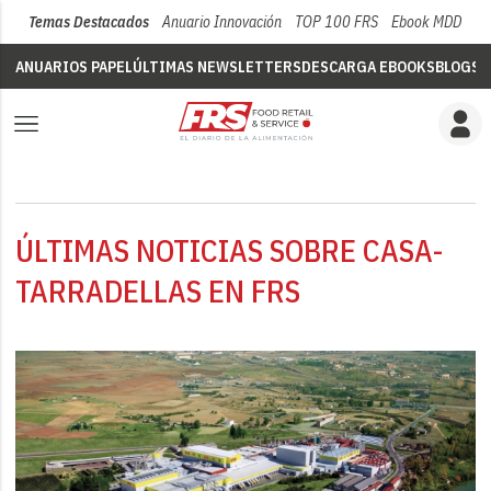
Temas Destacados
Anuario Innovación
TOP 100 FRS
Ebook MDD
Su
ANUARIOS PAPEL
ÚLTIMAS NEWSLETTERS
DESCARGA EBOOKS
BLOGS
V
ÚLTIMAS NOTICIAS SOBRE CASA-
TARRADELLAS EN FRS