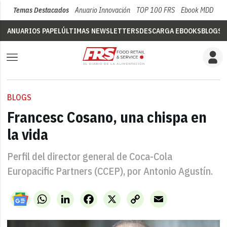
Temas Destacados
Anuario Innovación
TOP 100 FRS
Ebook MDD
Su
ANUARIOS PAPEL
ÚLTIMAS NEWSLETTERS
DESCARGA EBOOKS
BLOGS
V
BLOGS
Francesc Cosano, una chispa en
la vida
Perfil del director general de Coca-Cola
Europacific Partners (CCEP), por Antonio Agustín.
WhatsApp
LinkedIn
Facebook
X
Copy
Email
Link