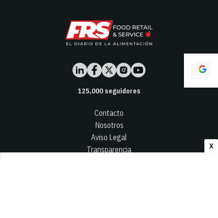
125,000
seguidores
Contacto
Nosotros
Aviso Legal
X
Transparencia
Términos y Condiciones
Privacidad - Cookies
© 2026
Infocap Media Group, S.L.
Desarrollado por OA Cloud