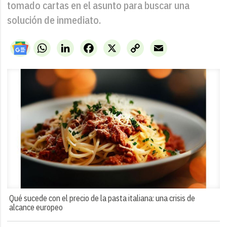
tomado cartas en el asunto para buscar una
solución de inmediato.
WhatsApp
LinkedIn
Facebook
X
Copy
Email
Link
Qué sucede con el precio de la pasta italiana: una crisis de
alcance europeo