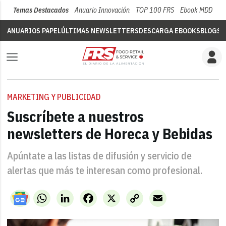
Temas Destacados
Anuario Innovación
TOP 100 FRS
Ebook MDD
Su
ANUARIOS PAPEL
ÚLTIMAS NEWSLETTERS
DESCARGA EBOOKS
BLOGS
V
MARKETING Y PUBLICIDAD
Suscríbete a nuestros
newsletters de Horeca y Bebidas
Apúntate a las listas de difusión y servicio de
alertas que más te interesan como profesional.
WhatsApp
LinkedIn
Facebook
X
Copy
Email
Link