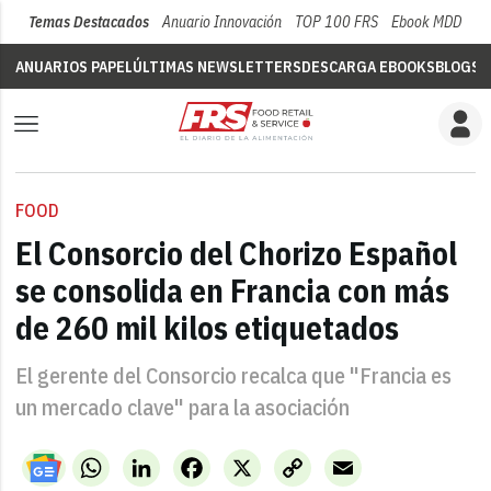
Temas Destacados
Anuario Innovación
TOP 100 FRS
Ebook MDD
Su
ANUARIOS PAPEL
ÚLTIMAS NEWSLETTERS
DESCARGA EBOOKS
BLOGS
V
FOOD
El Consorcio del Chorizo Español
se consolida en Francia con más
de 260 mil kilos etiquetados
El gerente del Consorcio recalca que "Francia es
un mercado clave" para la asociación
WhatsApp
LinkedIn
Facebook
X
Copy
Email
Link