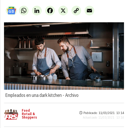
WhatsApp
LinkedIn
Facebook
X
Copy
Email
Link
Empleados en una dark kitchen -
Archivo
Food
Publicado: 11/03/2021 ·
13:14
Retail &
Shoppers
Actualizado: 11/03/2021 · 13:14