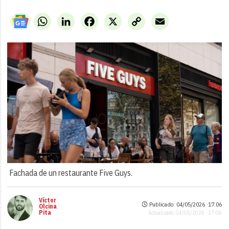
WhatsApp
LinkedIn
Facebook
X
Copy
Email
Link
Fachada de un restaurante Five Guys.
Víctor
Publicado: 04/05/2026 ·
17:06
Olcina
Pita
Actualizado: 04/05/2026 · 17:06