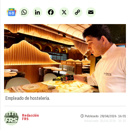
WhatsApp
LinkedIn
Facebook
X
Copy
Email
Link
Empleado de hostelería.
Redacción
Publicado: 28/04/2026 ·
16:01
FRS
Actualizado: 28/04/2026 · 16:10