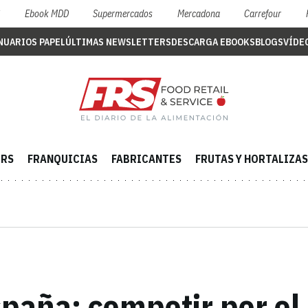
S
Ebook MDD
Supermercados
Mercadona
Carrefour
NUARIOS PAPEL
ÚLTIMAS NEWSLETTERS
DESCARGA EBOOKS
BLOGS
VÍDE
ERS
FRANQUICIAS
FABRICANTES
FRUTAS Y HORTALIZAS
paña: competir por el ‘