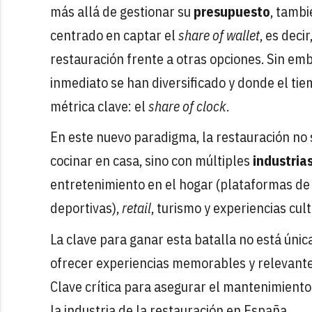
más allá de gestionar su
presupuesto
, tambi
centrado en captar el
share of wallet
, es deci
restauración frente a otras opciones. Sin e
inmediato se han diversificado y donde el ti
métrica clave: el
share of clock
.
En este nuevo paradigma, la restauración no
cocinar en casa, sino con múltiples
industria
entretenimiento en el hogar (plataformas d
deportivas),
retail
, turismo y experiencias cul
La clave para ganar esta batalla no está únic
ofrecer experiencias memorables y relevantes
Clave crítica para asegurar el mantenimiento
la industria de la restauración en España.