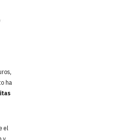
uros,
to ha
itas
e el
n y