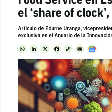
el ‘share of clock’
Artículo de Edurne Uranga, vicepreside
exclusiva en el Anuario de la Innovació
WhatsApp
LinkedIn
X
Facebook
Copy
Email
Link