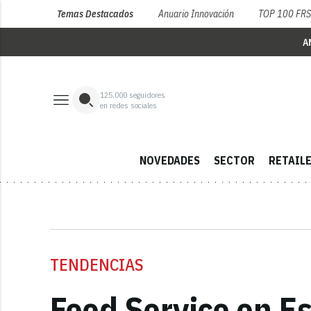
Temas Destacados
Anuario Innovación
TOP 100 FR
A
125,000
seguidores
en redes sociales
NOVEDADES
SECTOR
RETAIL
TENDENCIAS
Food Service en Es