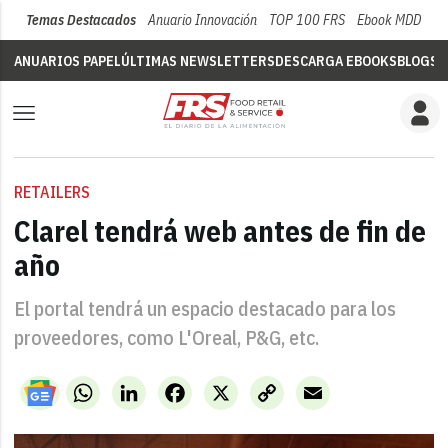
Temas Destacados
Anuario Innovación
TOP 100 FRS
Ebook MDD
Su
ANUARIOS PAPEL
ÚLTIMAS NEWSLETTERS
DESCARGA EBOOKS
BLOGS
V
RETAILERS
Clarel tendrá web antes de fin de
año
El portal tendrá un espacio destacado para los
proveedores, como L'Oreal, P&G, etc.
WhatsApp
LinkedIn
Facebook
X
Copy
Email
Link