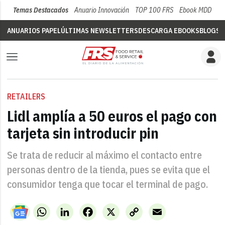
Temas Destacados
Anuario Innovación
TOP 100 FRS
Ebook MDD
Su
ANUARIOS PAPEL
ÚLTIMAS NEWSLETTERS
DESCARGA EBOOKS
BLOGS
V
RETAILERS
Lidl amplía a 50 euros el pago con
tarjeta sin introducir pin
Se trata de reducir al máximo el contacto entre
personas dentro de la tienda, pues se evita que el
consumidor tenga que tocar el terminal de pago.
WhatsApp
LinkedIn
Facebook
X
Copy
Email
Link