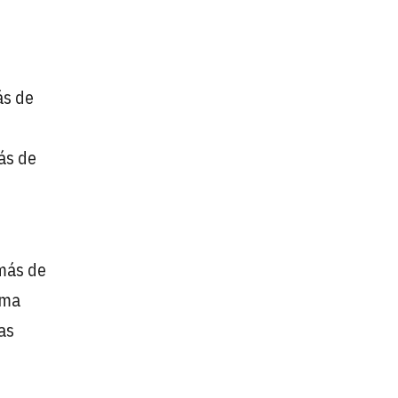
ás de
ás de
e
 más de
rma
as