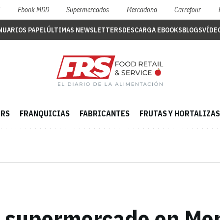
S
Ebook MDD
Supermercados
Mercadona
Carrefour
NUARIOS PAPEL
ÚLTIMAS NEWSLETTERS
DESCARGA EBOOKS
BLOGS
VÍDE
ERS
FRANQUICIAS
FABRICANTES
FRUTAS Y HORTALIZAS
o supermercado en Mon