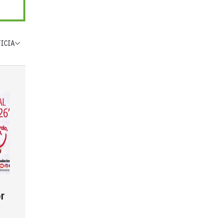
TICIA
r