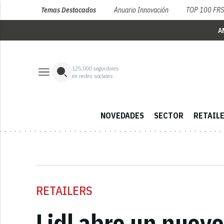
Temas Destacados
Anuario Innovación
TOP 100 FR
A
125,000
seguidores
en redes sociales
NOVEDADES
SECTOR
RETAIL
RETAILERS
Lidl abre un nuev