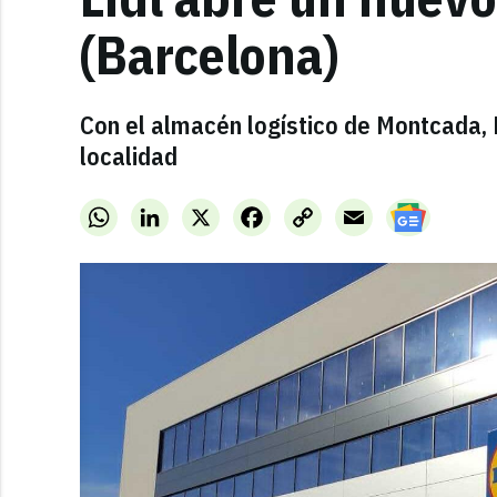
(Barcelona)
Con el almacén logístico de Montcada, 
localidad
WhatsApp
LinkedIn
X
Facebook
Copy
Email
Link