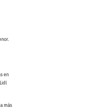
enor.
as en
Lidl
ma más