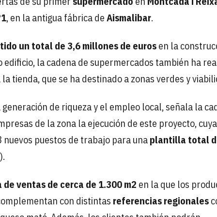
ertas de su primer
supermercado
en
Montcada i Reix
º1
, en la antigua fábrica de
Aismalibar
.
tido un total de 3,6 millones de euros
en la construc
o edificio, la cadena de supermercados también ha rea
 la tienda, que se ha destinado a zonas verdes y viabil
 generación de riqueza y el empleo local, señala la c
mpresas de la zona la ejecución de este proyecto, cuya
8 nuevos puestos de trabajo para una
plantilla total 
).
a de ventas de cerca de 1.300 m2
en la que los produ
 complementan con distintas
referencias regionales
c