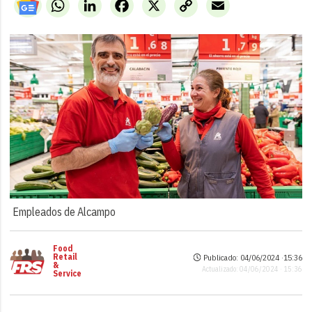
WhatsApp
LinkedIn
Facebook
X
Copy
Email
Link
Empleados de Alcampo
Food
Retail
Publicado: 04/06/2024 ·
15:36
&
Actualizado: 04/06/2024 · 15:36
Service