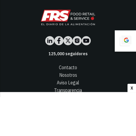
125,000
seguidores
Contacto
Nosotros
Aviso Legal
X
Transparencia
Términos y Condiciones
Privacidad - Cookies
© 2026
Infocap Media Group, S.L.
Desarrollado por OA Cloud