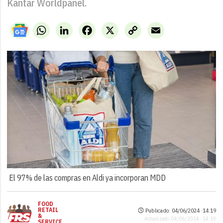
Kantar Worldpanel.
WhatsApp
LinkedIn
Facebook
X
Copy
Email
Link
El 97% de las compras en Aldi ya incorporan MDD
FOOD
RETAIL
Publicado: 04/06/2024 ·
14:19
&
Actualizado: 04/06/2024 · 14:19
SERVICE