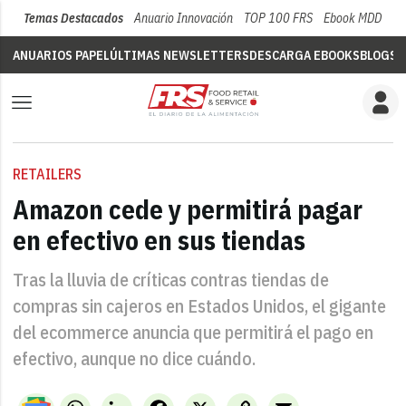
Temas Destacados
Anuario Innovación
TOP 100 FRS
Ebook MDD
Su
ANUARIOS PAPEL
ÚLTIMAS NEWSLETTERS
DESCARGA EBOOKS
BLOGS
V
RETAILERS
Amazon cede y permitirá pagar
en efectivo en sus tiendas
Tras la lluvia de críticas contras tiendas de
compras sin cajeros en Estados Unidos, el gigante
del ecommerce anuncia que permitirá el pago en
efectivo, aunque no dice cuándo.
WhatsApp
LinkedIn
Facebook
X
Copy
Email