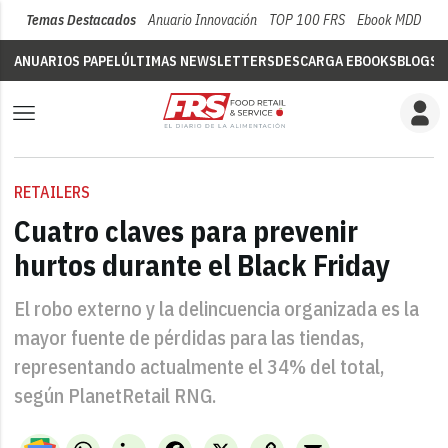
Temas Destacados
Anuario Innovación
TOP 100 FRS
Ebook MDD
Su
ANUARIOS PAPEL
ÚLTIMAS NEWSLETTERS
DESCARGA EBOOKS
BLOGS
V
RETAILERS
Cuatro claves para prevenir
hurtos durante el Black Friday
El robo externo y la delincuencia organizada es la
mayor fuente de pérdidas para las tiendas,
representando actualmente el 34% del total,
según PlanetRetail RNG.
WhatsApp
LinkedIn
Facebook
X
Copy
Email