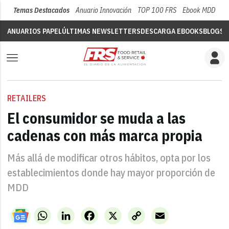
Temas Destacados
Anuario Innovación
TOP 100 FRS
Ebook MDD
Su
ANUARIOS PAPEL
ÚLTIMAS NEWSLETTERS
DESCARGA EBOOKS
BLOGS
V
RETAILERS
El consumidor se muda a las
cadenas con más marca propia
Más allá de modificar otros hábitos, opta por los
establecimientos donde hay mayor proporción de
MDD
WhatsApp
LinkedIn
Facebook
X
Copy
Email
Link