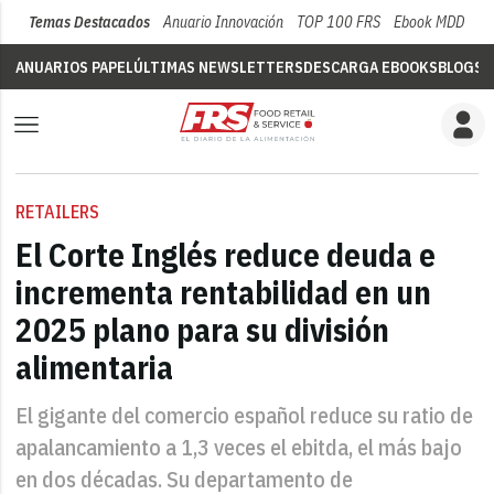
Temas Destacados
Anuario Innovación
TOP 100 FRS
Ebook MDD
Su
ANUARIOS PAPEL
ÚLTIMAS NEWSLETTERS
DESCARGA EBOOKS
BLOGS
V
RETAILERS
El Corte Inglés reduce deuda e
incrementa rentabilidad en un
2025 plano para su división
alimentaria
El gigante del comercio español reduce su ratio de
apalancamiento a 1,3 veces el ebitda, el más bajo
en dos décadas. Su departamento de