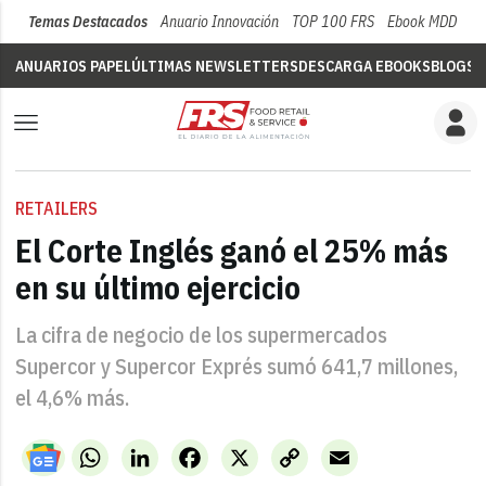
Temas Destacados
Anuario Innovación
TOP 100 FRS
Ebook MDD
Su
ANUARIOS PAPEL
ÚLTIMAS NEWSLETTERS
DESCARGA EBOOKS
BLOGS
V
RETAILERS
El Corte Inglés ganó el 25% más
en su último ejercicio
La cifra de negocio de los supermercados
Supercor y Supercor Exprés sumó 641,7 millones,
el 4,6% más.
WhatsApp
LinkedIn
Facebook
X
Copy
Email
Link