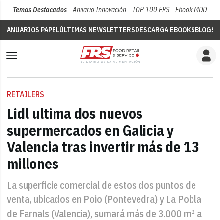
Temas Destacados
Anuario Innovación
TOP 100 FRS
Ebook MDD
Su
ANUARIOS PAPEL
ÚLTIMAS NEWSLETTERS
DESCARGA EBOOKS
BLOGS
V
RETAILERS
Lidl ultima dos nuevos
supermercados en Galicia y
Valencia tras invertir más de 13
millones
La superficie comercial de estos dos puntos de
venta, ubicados en Poio (Pontevedra) y La Pobla
de Farnals (Valencia), sumará más de 3.000 m² a