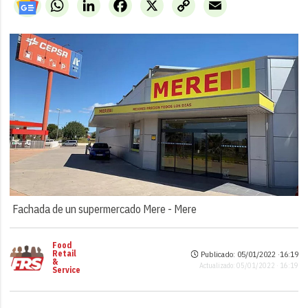
WhatsApp
LinkedIn
Facebook
X
Copy
Email
Link
Fachada de un supermercado Mere -
Mere
Food
Retail
Publicado: 05/01/2022 ·
16:19
&
Actualizado: 05/01/2022 · 16:19
Service