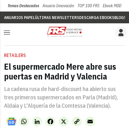
Temas Destacados
Anuario Innovación
TOP 100 FRS
Ebook MDD
Su
ANUARIOS PAPEL
ÚLTIMAS NEWSLETTERS
DESCARGA EBOOKS
BLOGS
V
RETAILERS
El supermercado Mere abre sus
puertas en Madrid y Valencia
La cadena rusa de hard-discount ha abierto sus
tres primeros supermercados en Parla (Madrid),
Aldaia y L'Alquería de la Comtessa (Valencia).
WhatsApp
LinkedIn
Facebook
X
Copy
Email
Link