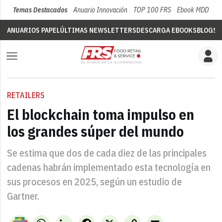
Temas Destacados
Anuario Innovación
TOP 100 FRS
Ebook MDD
Su
ANUARIOS PAPEL
ÚLTIMAS NEWSLETTERS
DESCARGA EBOOKS
BLOGS
V
RETAILERS
El blockchain toma impulso en
los grandes súper del mundo
Se estima que dos de cada diez de las principales
cadenas habrán implementado esta tecnología en
sus procesos en 2025, según un estudio de
Gartner.
WhatsApp
LinkedIn
Facebook
X
Copy
Email