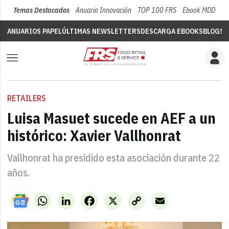
Temas Destacados
Anuario Innovación
TOP 100 FRS
Ebook MDD
Su
ANUARIOS PAPEL
ÚLTIMAS NEWSLETTERS
DESCARGA EBOOKS
BLOGS
V
RETAILERS
Luisa Masuet sucede en AEF a un
histórico: Xavier Vallhonrat
Vallhonrat ha presidido esta asociación durante 22
años.
WhatsApp
LinkedIn
Facebook
X
Copy
Email
Link