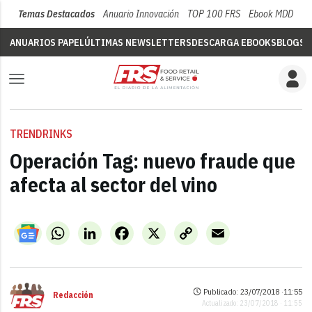
Temas Destacados
Anuario Innovación
TOP 100 FRS
Ebook MDD
Su
ANUARIOS PAPEL
ÚLTIMAS NEWSLETTERS
DESCARGA EBOOKS
BLOGS
V
TRENDRINKS
Operación Tag: nuevo fraude que
afecta al sector del vino
WhatsApp
LinkedIn
Facebook
X
Copy
Email
Link
Publicado: 23/07/2018 ·
11:55
Redacción
Actualizado: 23/07/2018 · 11:55