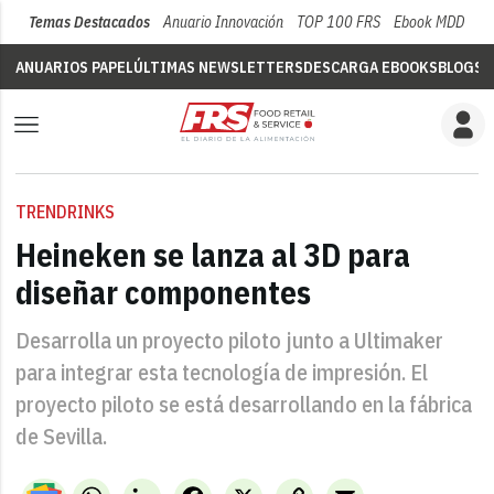
Temas Destacados
Anuario Innovación
TOP 100 FRS
Ebook MDD
Su
ANUARIOS PAPEL
ÚLTIMAS NEWSLETTERS
DESCARGA EBOOKS
BLOGS
V
TRENDRINKS
Heineken se lanza al 3D para
diseñar componentes
Desarrolla un proyecto piloto junto a Ultimaker
para integrar esta tecnología de impresión. El
proyecto piloto se está desarrollando en la fábrica
de Sevilla.
WhatsApp
LinkedIn
Facebook
X
Copy
Email