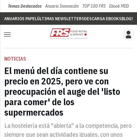
Temas Destacados
Anuario Innovación
TOP 100 FRS
Ebook MDD
Su
ANUARIOS PAPEL
ÚLTIMAS NEWSLETTERS
DESCARGA EBOOKS
BLOGS
V
NOTICIAS
El menú del día contiene su
precio en 2025, pero ve con
preocupación el auge del 'listo
para comer' de los
supermercados
La hostelería está "abierta" a la competencia, pero
siempre que sean actividades iguales, con unos