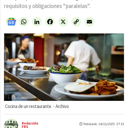
requisitos y obligaciones "paralelas".
WhatsApp
LinkedIn
Facebook
X
Copy
Email
Link
Cocina de un restaurante. -
Archivo
Redacción
Publicado: 24/11/2025 ·
17:13
FRS