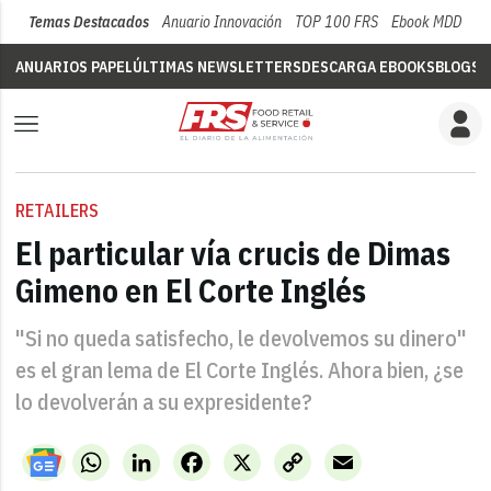
Temas Destacados
Anuario Innovación
TOP 100 FRS
Ebook MDD
Su
ANUARIOS PAPEL
ÚLTIMAS NEWSLETTERS
DESCARGA EBOOKS
BLOGS
V
RETAILERS
El particular vía crucis de Dimas
Gimeno en El Corte Inglés
"Si no queda satisfecho, le devolvemos su dinero"
es el gran lema de El Corte Inglés. Ahora bien, ¿se
lo devolverán a su expresidente?
WhatsApp
LinkedIn
Facebook
X
Copy
Email
Link