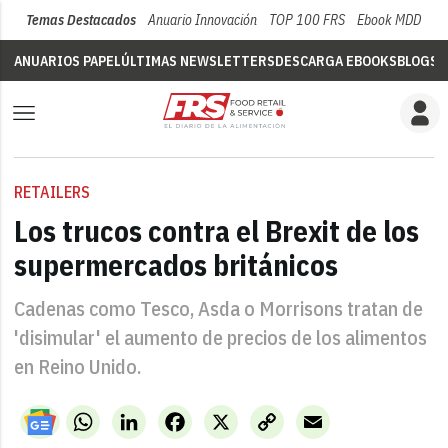
Temas Destacados
Anuario Innovación
TOP 100 FRS
Ebook MDD
Su
ANUARIOS PAPEL
ÚLTIMAS NEWSLETTERS
DESCARGA EBOOKS
BLOGS
V
RETAILERS
Los trucos contra el Brexit de los
supermercados británicos
Cadenas como Tesco, Asda o Morrisons tratan de
'disimular' el aumento de precios de los alimentos
en Reino Unido.
WhatsApp
LinkedIn
Facebook
X
Copy
Email
Link