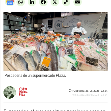
WhatsApp
LinkedIn
Facebook
X
Copy
Email
Link
Pescadería de un supermercado Plaza.
Víctor
Publicado: 23/06/2026 ·
12:24
Olcina
Pita
Actualizado: 23/06/2026 · 12:24