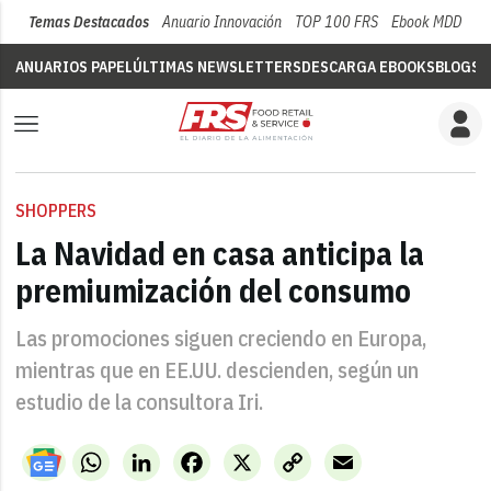
Temas Destacados
Anuario Innovación
TOP 100 FRS
Ebook MDD
Su
ANUARIOS PAPEL
ÚLTIMAS NEWSLETTERS
DESCARGA EBOOKS
BLOGS
V
SHOPPERS
La Navidad en casa anticipa la
premiumización del consumo
Las promociones siguen creciendo en Europa,
mientras que en EE.UU. descienden, según un
estudio de la consultora Iri.
WhatsApp
LinkedIn
Facebook
X
Copy
Email
Link