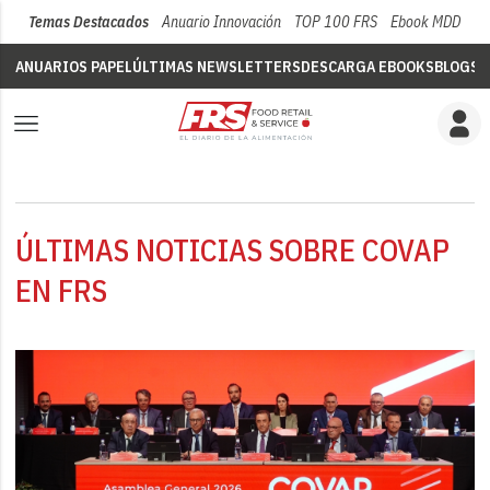
Temas Destacados
Anuario Innovación
TOP 100 FRS
Ebook MDD
Su
ANUARIOS PAPEL
ÚLTIMAS NEWSLETTERS
DESCARGA EBOOKS
BLOGS
V
ÚLTIMAS NOTICIAS SOBRE COVAP
EN FRS