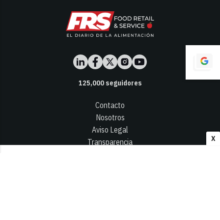
125,000
seguidores
Contacto
Nosotros
Aviso Legal
X
Transparencia
Términos y Condiciones
Privacidad - Cookies
© 2026
Infocap Media Group, S.L.
Desarrollado por OA Cloud