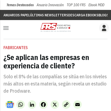
Temas Destacados
Anuario Innovación
TOP 100 FRS
Ebook MDD
Su
ANUARIOS PAPEL
ÚLTIMAS NEWSLETTERS
DESCARGA EBOOKS
BLOGS
V
FABRICANTES
¿Se aplican las empresas en
experiencia de cliente?
Solo el 8% de las compañías se sitúa en los niveles
más altos en esta materia, según revela un estudio
de Prodware.
WhatsApp
LinkedIn
Facebook
X
Copy
Email
Link