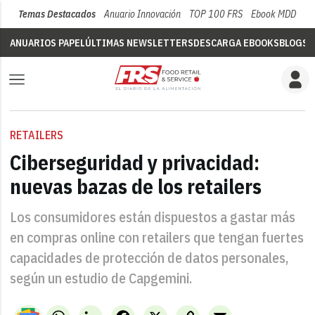
Temas Destacados
Anuario Innovación
TOP 100 FRS
Ebook MDD
Su
ANUARIOS PAPEL
ÚLTIMAS NEWSLETTERS
DESCARGA EBOOKS
BLOGS
V
RETAILERS
Ciberseguridad y privacidad:
nuevas bazas de los retailers
Los consumidores están dispuestos a gastar más
en compras online con retailers que tengan fuertes
capacidades de protección de datos personales,
según un estudio de Capgemini.
WhatsApp
LinkedIn
Facebook
X
Copy
Email