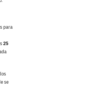
o.
os para
os
25
cada
 los
de se