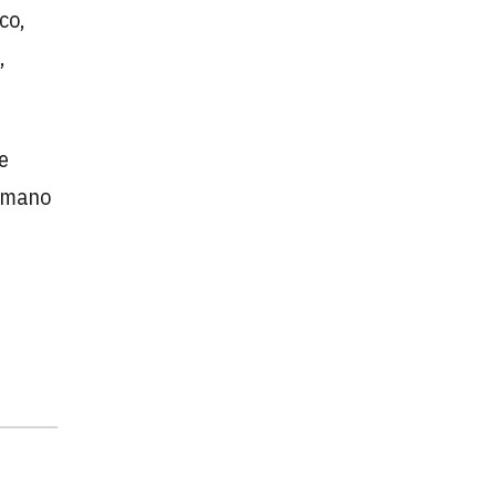
co,
,
de
humano