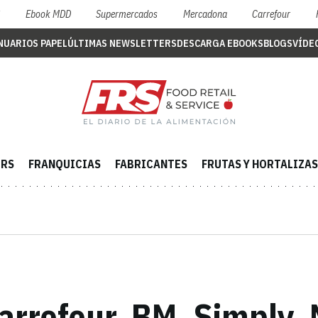
S
Ebook MDD
Supermercados
Mercadona
Carrefour
NUARIOS PAPEL
ÚLTIMAS NEWSLETTERS
DESCARGA EBOOKS
BLOGS
VÍDE
ERS
FRANQUICIAS
FABRICANTES
FRUTAS Y HORTALIZAS
Carrefour, BM, Simply,