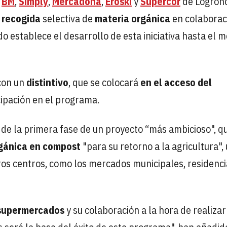
,
BM
,
Simply
,
Mercadona
,
Eroski
y
Supercor
de Logroñ
 recogida
selectiva de
materia orgánica
en colaborac
o establece el desarrollo de esta iniciativa hasta el 
 con un
distintivo
, que se colocará
en el acceso del
cipación en el programa.
 de la primera fase de un proyecto “más ambicioso", q
gánica en compost
"para su retorno a la agricultura",
tros centros, como los mercados municipales, residenci
supermercados
y su colaboración a la hora de realiza