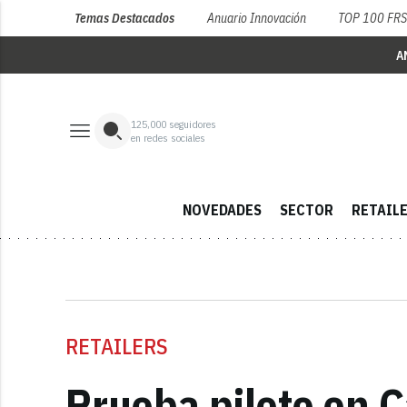
Temas Destacados
Anuario Innovación
TOP 100 FR
A
125,000
seguidores
en redes sociales
NOVEDADES
SECTOR
RETAIL
RETAILERS
Prueba piloto en 