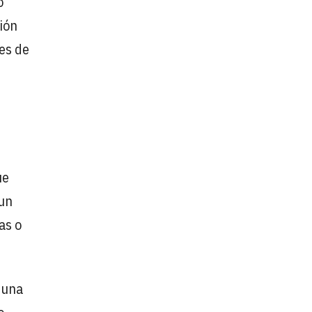
o
ión
mes de
ue
 un
as o
r una