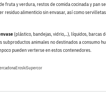
 de fruta y verdura, restos de comida cocinada y pan se
er residuo alimenticio sin envasar, así como servilletas
 envase
(plástico, bandejas, vidrio,...), líquidos, barcas 
los subproductos animales no destinados a consumo 
tampoco pueden verterse en estos contenedores.
ercadona
Eroski
Supercor