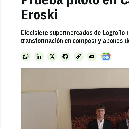
Eroski
Diecisiete supermercados de Logroño r
transformación en compost y abonos de
WhatsApp
LinkedIn
X
Facebook
Copy
Email
Link