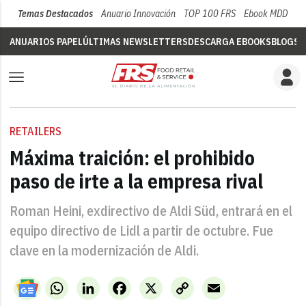
Temas Destacados
Anuario Innovación
TOP 100 FRS
Ebook MDD
Su
ANUARIOS PAPEL
ÚLTIMAS NEWSLETTERS
DESCARGA EBOOKS
BLOGS
V
RETAILERS
Máxima traición: el prohibido
paso de irte a la empresa rival
Roman Heini, exdirectivo de Aldi Süd, entrará en el
equipo directivo de Lidl a partir de octubre. Fue
clave en la modernización de Aldi.
WhatsApp
LinkedIn
Facebook
X
Copy
Email
Link