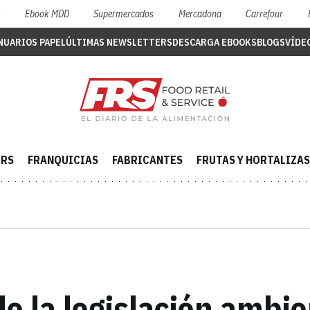
S
Ebook MDD
Supermercados
Mercadona
Carrefour
NUARIOS PAPEL
ÚLTIMAS NEWSLETTERS
DESCARGA EBOOKS
BLOGS
VÍDE
ERS
FRANQUICIAS
FABRICANTES
FRUTAS Y HORTALIZAS
de la legislación ambi