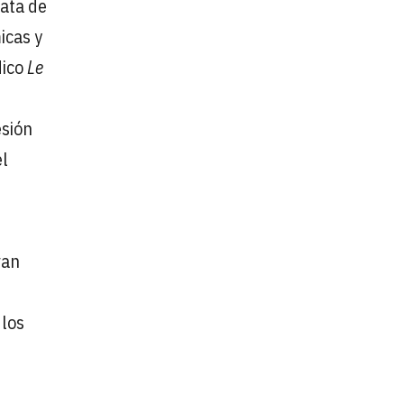
rata de
icas y
dico
Le
esión
el
van
 los