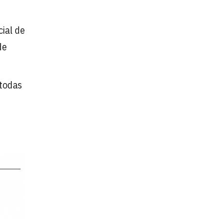
cial de
de
 todas