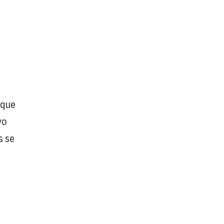
 que
vo
s se