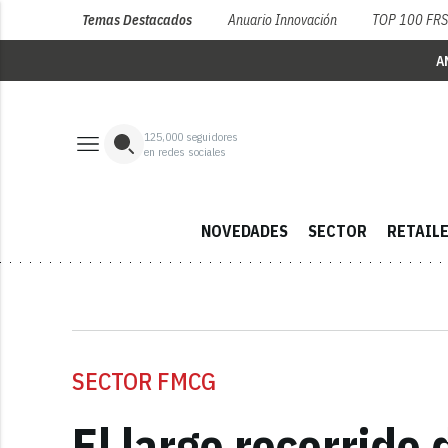
Temas Destacados
Anuario Innovación
TOP 100 FR
A
125,000
seguidores
en redes sociales
NOVEDADES
SECTOR
RETAIL
SECTOR FMCG
El largo recorrido 