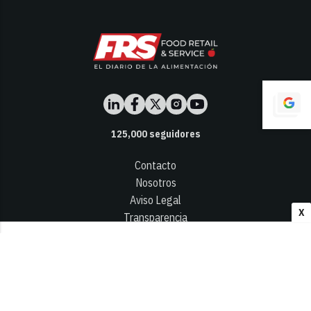
125,000
seguidores
Contacto
Nosotros
Aviso Legal
X
Transparencia
Términos y Condiciones
Privacidad - Cookies
© 2026
Infocap Media Group, S.L.
Desarrollado por OA Cloud