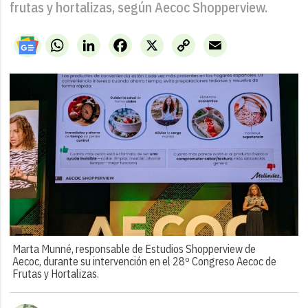
frutas y hortalizas, según Aecoc Shopperview.
WhatsApp
LinkedIn
Facebook
X
Copy
Email
Link
Marta Munné, responsable de Estudios Shopperview de
Aecoc, durante su intervención en el 28º Congreso Aecoc de
Frutas y Hortalizas.