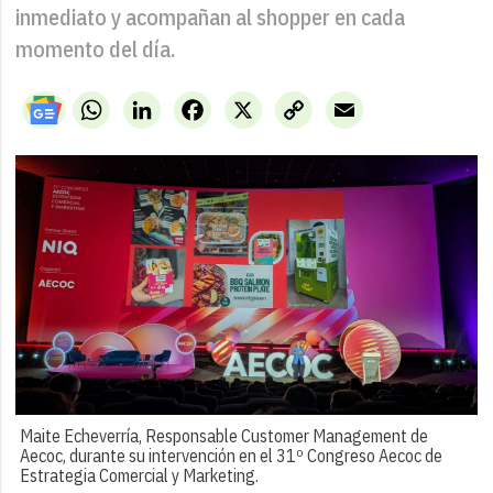
inmediato y acompañan al shopper en cada
momento del día.
WhatsApp
LinkedIn
Facebook
X
Copy
Email
Link
Maite Echeverría, Responsable Customer Management de
Aecoc, durante su intervención en el 31º Congreso Aecoc de
Estrategia Comercial y Marketing.