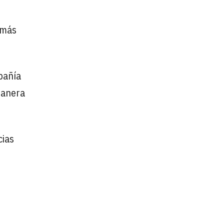
s más
pañía
manera
cias