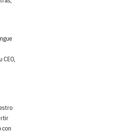
tras,
ingue
su CEO,
estro
rtir
o con