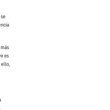
 se
encia
, más
ve es
ello,
a
l