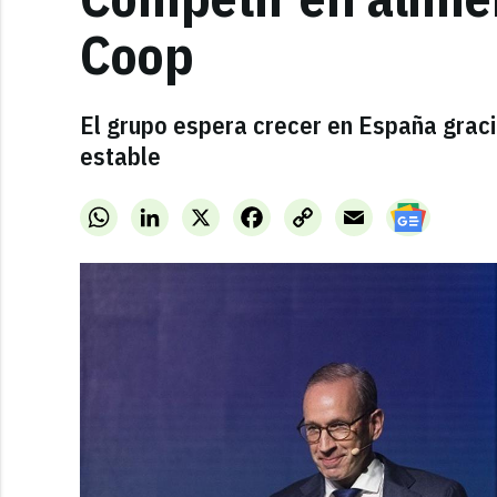
Coop
El grupo espera crecer en España grac
estable
WhatsApp
LinkedIn
X
Facebook
Copy
Email
Link