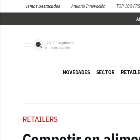
Temas Destacados
Anuario Innovación
TOP 100 FR
A
125,000
seguidores
en redes sociales
NOVEDADES
SECTOR
RETAIL
RETAILERS
Competir en alime