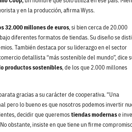
omo Coop,
un nombre que solo utiliza en ese país. Mien
orista y en la producción, afirma Wyss.
os 32.000 millones de euros
, si bien cerca de 20.000
ajo diferentes formatos de tiendas. Su diseño se dist
remios. También destaca por su liderazgo en el sector
comercio detallista “más sostenible del mundo”, dice 
do productos sostenibles
, de los que 2.000 millones
barata gracias a su carácter de cooperativa. “Una
al pero lo bueno es que nosotros podemos invertir nu
clientes, decidir que queremos
tiendas modernas
e inve
. No obstante, insiste en que tiene un firme compromis