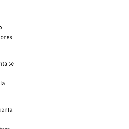
o
ciones
nta se
la
cuenta