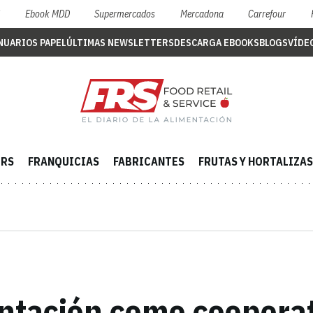
S
Ebook MDD
Supermercados
Mercadona
Carrefour
NUARIOS PAPEL
ÚLTIMAS NEWSLETTERS
DESCARGA EBOOKS
BLOGS
VÍDE
ERS
FRANQUICIAS
FABRICANTES
FRUTAS Y HORTALIZAS
ntación como cooperat