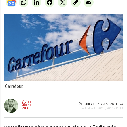
WhatsApp
LinkedIn
Facebook
X
Copy
Email
Link
Carrefour.
Víctor
Publicado: 30/03/2026 ·
11:43
Olcina
Pita
Actualizado: 30/03/2026 · 11:43