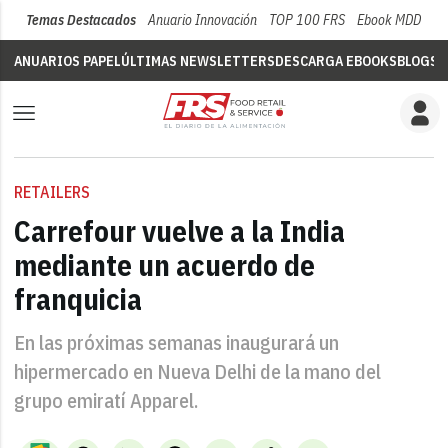
Temas Destacados
Anuario Innovación
TOP 100 FRS
Ebook MDD
Su
ANUARIOS PAPEL
ÚLTIMAS NEWSLETTERS
DESCARGA EBOOKS
BLOGS
V
RETAILERS
Carrefour vuelve a la India
mediante un acuerdo de
franquicia
En las próximas semanas inaugurará un
hipermercado en Nueva Delhi de la mano del
grupo emiratí Apparel.